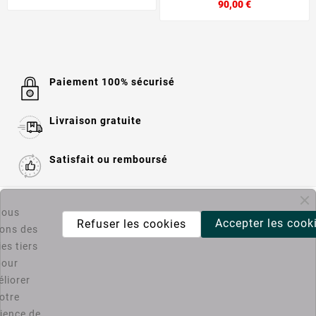
90,00 €
Paiement 100% sécurisé
Livraison gratuite
Satisfait ou remboursé

Informations
ous
Accepter les cook
Refuser les cookies
sons des
es tiers

Catégories
pour
liorer
Bons Plans PC4U
otre
ience de