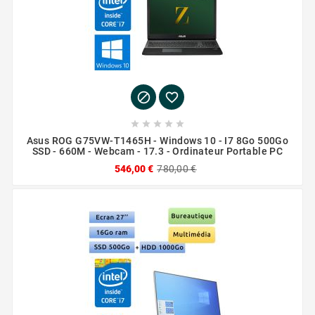







Asus ROG G75VW-T1465H - Windows 10 - I7 8Go 500Go
SSD - 660M - Webcam - 17.3 - Ordinateur Portable PC
546,00 €
780,00 €