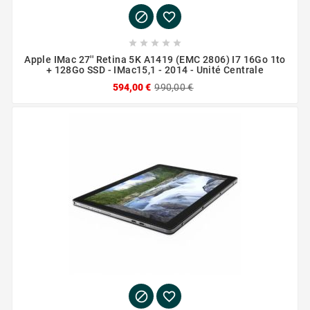







Apple IMac 27'' Retina 5K A1419 (EMC 2806) I7 16Go 1to
+ 128Go SSD - IMac15,1 - 2014 - Unité Centrale
594,00 €
990,00 €

