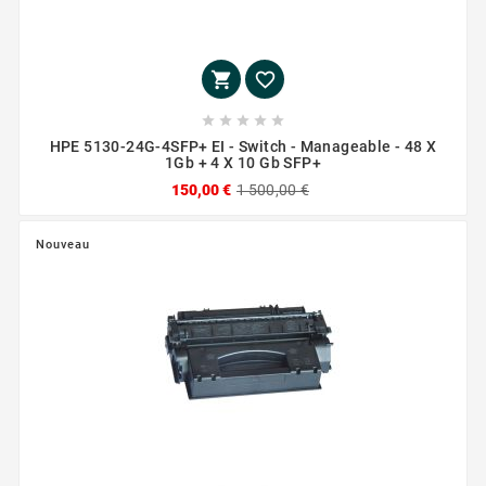







HPE 5130-24G-4SFP+ EI - Switch - Manageable - 48 X
1Gb + 4 X 10 Gb SFP+
150,00 €
1 500,00 €
Nouveau