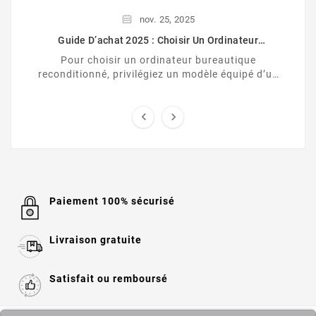
nov.
25,
2025
Guide D’achat 2025 : Choisir Un Ordinateur
Bureautique Reconditionné (Linux, Windows 11 Ou
Pour choisir un ordinateur bureautique
MacOS)
reconditionné, privilégiez un modèle équipé d’un
processeur récent (Core i5/ Ryzen 5), de 8 Go de
RAM ...


Paiement 100% sécurisé
Livraison gratuite
Satisfait ou remboursé