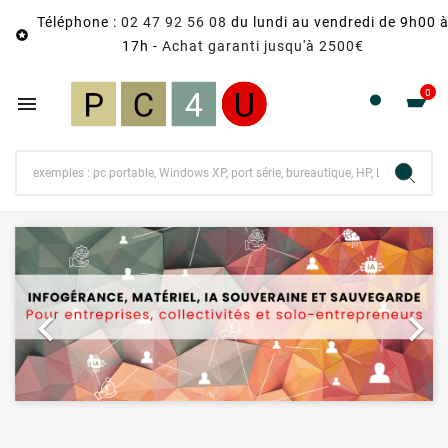
Téléphone :
02 47 92 56 08
du lundi au vendredi de 9h00 

17h -
Achat garanti jusqu'à 2500€
0

Précédent
Suiv

