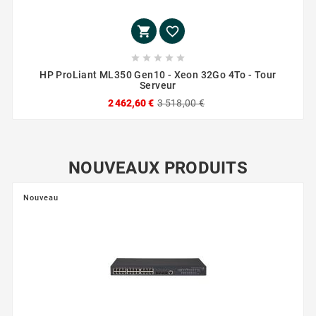







HP ProLiant ML350 Gen10 - Xeon 32Go 4To - Tour
Serveur
2 462,60 €
3 518,00 €
NOUVEAUX PRODUITS
Nouveau