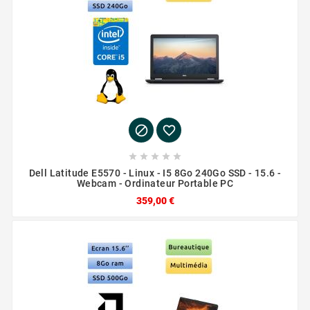







Dell Latitude E5570 - Linux - I5 8Go 240Go SSD - 15.6 -
Webcam - Ordinateur Portable PC
359,00 €