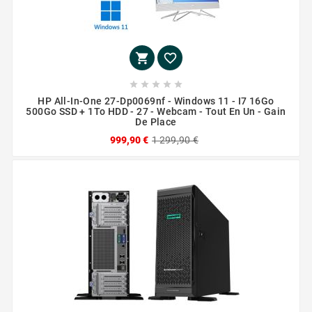







HP All-In-One 27-Dp0069nf - Windows 11 - I7 16Go
500Go SSD + 1To HDD - 27 - Webcam - Tout En Un - Gain
De Place
999,90 €
1 299,90 €