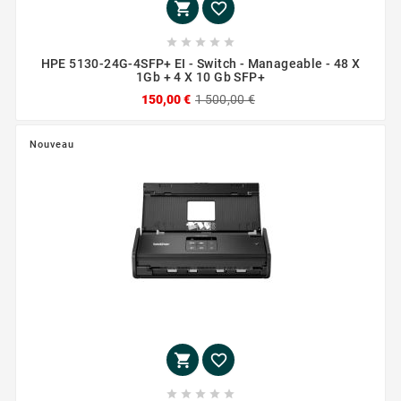







HPE 5130-24G-4SFP+ EI - Switch - Manageable - 48 X
1Gb + 4 X 10 Gb SFP+
150,00 €
1 500,00 €
Nouveau






