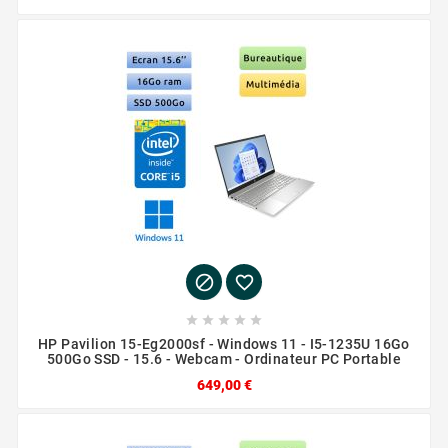







HP Pavilion 15-Eg2000sf - Windows 11 - I5-1235U 16Go
500Go SSD - 15.6 - Webcam - Ordinateur PC Portable
649,00 €