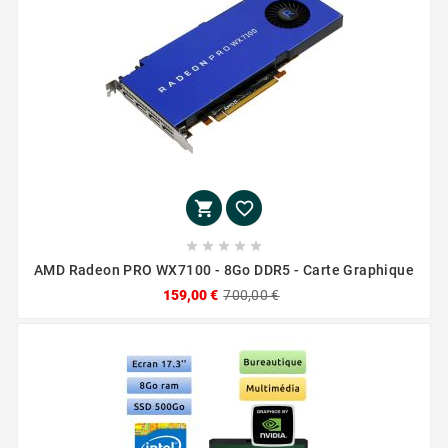







AMD Radeon PRO WX7100 - 8Go DDR5 - Carte Graphique
159,00 €
700,00 €