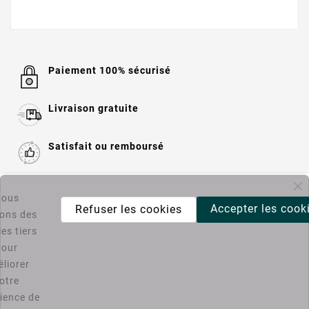
Paiement 100% sécurisé
Livraison gratuite
Satisfait ou remboursé

Informations
ous
Accepter les cook
Refuser les cookies
sons des
es tiers

Catégories
pour
liorer
Bons Plans PC4U
otre
ience de
D'ACCORD