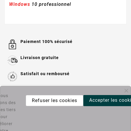
Windows
10 professionnel
Paiement 100% sécurisé
Livraison gratuite
Satisfait ou remboursé

Informations
ous
Accepter les cook
Refuser les cookies
sons des
es tiers

Catégories
pour
liorer
Bons Plans PC4U
otre