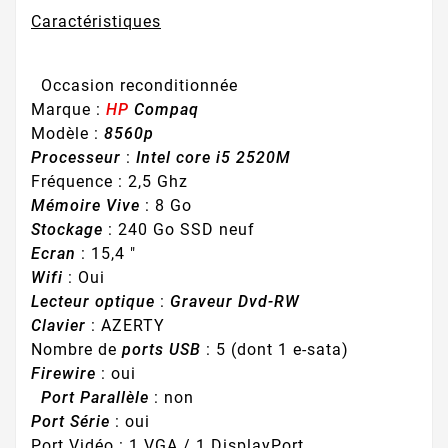
Caractéristiques
Occasion reconditionnée
Marque :
HP
Compaq
Modèle :
8560p
Processeur
:
Intel core i5 2520M
Fréquence : 2,5 Ghz
Mémoire Vive
: 8 Go
Stockage
: 240 Go SSD neuf
Ecran
: 15,4 "
Wifi
: Oui
Lecteur optique
:
Graveur Dvd-RW
Clavier
: AZERTY
Nombre de
ports USB
: 5 (dont 1 e-sata)
Firewire
: oui
Port Parallèle
: non
Port Série
: oui
Port Vidéo : 1 VGA / 1 DisplayPort