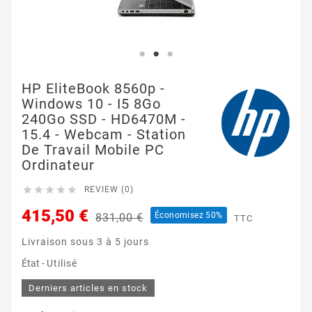
HP EliteBook 8560p -
Windows 10 - I5 8Go
240Go SSD - HD6470M -
15.4 - Webcam - Station
De Travail Mobile PC
Ordinateur





REVIEW (0)
415,50 €
Économisez 50%
831,00 €
TTC
Livraison sous 3 à 5 jours
État -
Utilisé
Derniers articles en stock