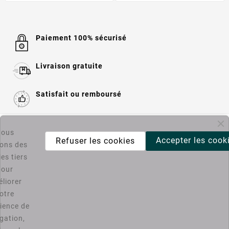
Paiement 100% sécurisé
Livraison gratuite
Satisfait ou remboursé

Informations
ous
Accepter les cook
Refuser les cookies
sons des
es tiers

Catégories
pour
liorer
Bons Plans PC4U
otre
ience de
D'ACCORD
gation,