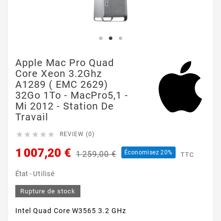
Apple Mac Pro Quad
Core Xeon 3.2Ghz
A1289 ( EMC 2629)
32Go 1To - MacPro5,1 -
Mi 2012 - Station De
Travail





REVIEW (0)
1 007,20 €
Économisez 20%
1 259,00 €
TTC
État -
Utilisé
Rupture de stock
Intel Quad Core W3565 3.2 GHz