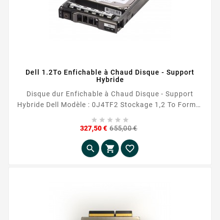
Dell 1.2To Enfichable à Chaud Disque - Support
Hybride
Disque dur Enfichable à Chaud Disque - Support
Hybride Dell Modèle : 0J4TF2 Stockage 1,2 To Format
2.5''





Prix
Prix
327,50 €
655,00 €
de
base


