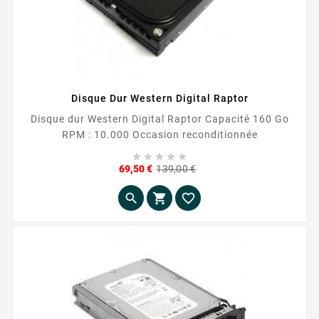
Disque Dur Western Digital Raptor
Disque dur Western Digital Raptor Capacité 160 Go
RPM : 10.000 Occasion reconditionnée





Prix
Prix
69,50 €
139,00 €
de
base


