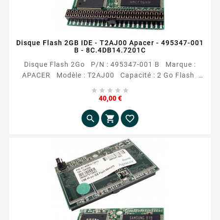
Disque Flash 2GB IDE - T2AJ00 Apacer - 495347-001
B - 8C.4DB14.7201C
Disque Flash 2Go P/N : 495347-001 B Marque :
APACER Modèle : T2AJ00 Capacité : 2 Go Flash
Interface avec l'ordinateur : 44 pin IDE Occasion





reconditionnée
Prix
40,00 €


