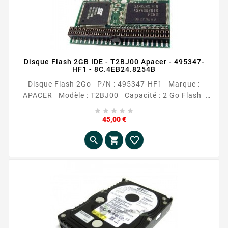
Disque Flash 2GB IDE - T2BJ00 Apacer - 495347-
HF1 - 8C.4EB24.8254B
Disque Flash 2Go P/N : 495347-HF1 Marque :
APACER Modèle : T2BJ00 Capacité : 2 Go Flash
Interface avec l'ordinateur : 44 pin IDE Occasion





reconditionnée
Prix
45,00 €


