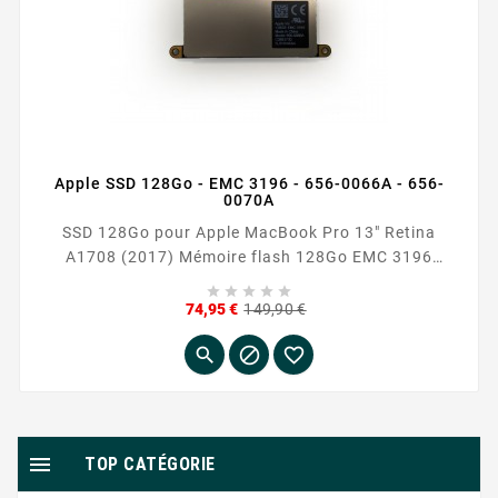
Apple SSD 128Go - EMC 3196 - 656-0066A - 656-
0070A
SSD 128Go pour Apple MacBook Pro 13″ Retina
A1708 (2017) Mémoire flash 128Go EMC 3196
Modèle : 656-0066A C0883730 5LRHV4KA4 / 656-





0070A C0884070 15UHV52AC
Prix
Prix
74,95 €
149,90 €
de
base




TOP CATÉGORIE