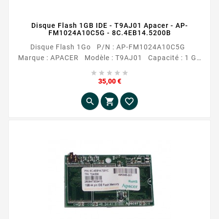
Disque Flash 1GB IDE - T9AJ01 Apacer - AP-
FM1024A10C5G - 8C.4EB14.5200B
Disque Flash 1Go P/N : AP-FM1024A10C5G
Marque : APACER Modèle : T9AJ01 Capacité : 1 Go
Flash Interface avec l'ordinateur : 44 pin IDE





Occasion reconditionnée
Prix
35,00 €


