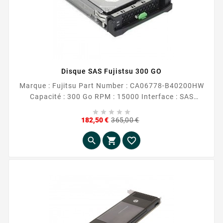
Disque SAS Fujistsu 300 GO
Marque : Fujitsu Part Number : CA06778-B40200HW
Capacité : 300 Go RPM : 15000 Interface : SAS
Format 3.5





Prix
Prix
182,50 €
365,00 €
de
base


