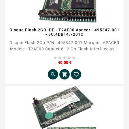
Disque Flash 2GB IDE - T2AE00 Apacer - 495347-001
- 8C.4DB14.7201C
Disque Flash 2Go P/N : 495347-001 Marque : APACER
Modèle : T2AE00 Capacité : 2 Go Flash Interface avec
l'ordinateur : 44 pin IDE Occasion reconditionnée





Prix
40,00 €


