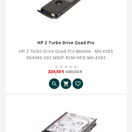
HP Z Turbo Drive Quad Pro
HP Z Turbo Drive Quad Pro Modele : MS-4385
804086-002 MSIP-REM-HPQ-MS-4385





Prix
Prix
224,50 €
449,00 €
de
base


