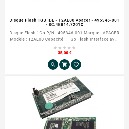
Disque Flash 1GB IDE - T2AE00 Apacer - 495346-001
- 8C.4EB14.7201C
Disque Flash 1Go P/N : 495346-001 Marque : APACER
Modèle : T2AE00 Capacité : 1 Go Flash Interface avec
l'ordinateur : 44 pin IDE Occasion reconditionnée





Prix
35,00 €


