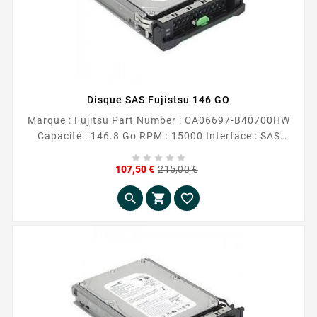
Disque SAS Fujistsu 146 GO
Marque : Fujitsu Part Number : CA06697-B40700HW
Capacité : 146.8 Go RPM : 15000 Interface : SAS
Format : 3.5 Occasion reconditionnée





Prix
Prix
107,50 €
215,00 €
de
base


