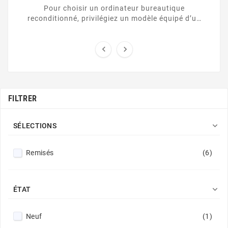
Bureautique Reconditionné (Linux, Windows 11 Ou
Pour choisir un ordinateur bureautique
MacOS)
reconditionné, privilégiez un modèle équipé d’un
processeur récent (Core i5/ Ryzen 5), de 8 Go de
RAM ...


FILTRER

SÉLECTIONS
Remisés
(6)

ÉTAT
Neuf
(1)