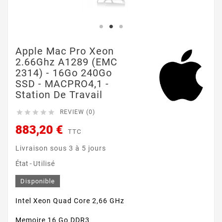
Apple Mac Pro Xeon
2.66Ghz A1289 (EMC
2314) - 16Go 240Go
SSD - MACPRO4,1 -
Station De Travail





REVIEW (0)
883,20 €
TTC
Livraison sous 3 à 5 jours
État -
Utilisé
Disponible
Intel Xeon Quad Core 2,66 GHz
Memoire 16 Go DDR3