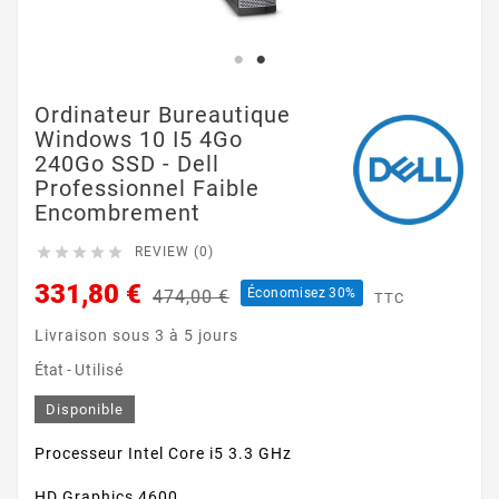
Ordinateur Bureautique
Windows 10 I5 4Go
240Go SSD - Dell
Professionnel Faible
Encombrement





REVIEW (0)
331,80 €
Économisez 30%
474,00 €
TTC
Livraison sous 3 à 5 jours
État -
Utilisé
Disponible
Processeur Intel Core i5 3.3 GHz
HD Graphics 4600