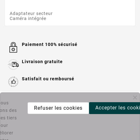
Adaptateur secteur
Caméra intégrée
Paiement 100% sécurisé
Livraison gratuite
Satisfait ou remboursé

Informations
ous
Accepter les cook
Refuser les cookies
sons des

Catégories
es tiers
pour
liorer
Bons Plans PC4U