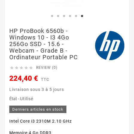
HP ProBook 6560b -
Windows 10 - I3 4Go
256Go SSD - 15.6 -
Webcam - Grade B -
Ordinateur Portable PC





REVIEW (0)
224,40 €
TTC
Livraison sous 3 à 5 jours
État -
Utilisé
Derniers articles en stock
Intel Core i3 2310M 2.10 GHz
Memoire 4 Go DDR3