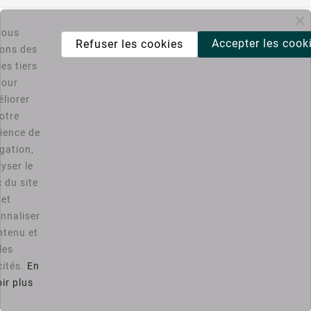

Informations
ous
Accepter les cook
Refuser les cookies
sons des
es tiers

Catégories
pour
liorer
Bons Plans PC4U
otre
ience de
D'ACCORD
gation,
yser le
Vous pouvez vous désinscrire à tout moment. Vous trouverez
c du site
pour cela nos informations de contact dans les conditions
d'utilisation du site.
et
nnaliser

Notre Société
ntenu et
les

Votre Compte
cités.
En
ir plus