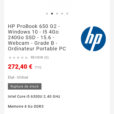
HP ProBook 650 G2 -
Windows 10 - I5 4Go
240Go SSD - 15.6 -
Webcam - Grade B -
Ordinateur Portable PC





REVIEW (0)
272,40 €
TTC
État -
Utilisé
Rupture de stock
Intel Core i5 6300U 2.40 GHz
Memoire 4 Go DDR3