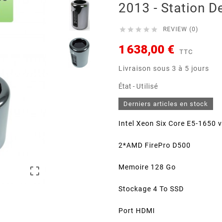
2013 - Station De





REVIEW (0)
1 638,00 €
TTC
Livraison sous 3 à 5 jours
État -
Utilisé
Derniers articles en stock
Intel Xeon Six Core E5-1650 
2*AMD FirePro D500
Memoire 128 Go

Stockage 4 To SSD
Port HDMI