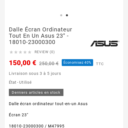
Dalle Écran Ordinateur
Tout En Un Asus 23'' -
18010-23000300





REVIEW (0)
150,00 €
Économisez 40%
250,00 €
TTC
Livraison sous 3 à 5 jours
État -
Utilisé
Derniers articles en stock
Dalle écran ordinateur tout-en-un Asus
Écran 23''
18010-23000300 / M47995