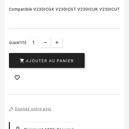
Compatible V230ICGK V230ICGT V230ICUK V230ICUT
QUANTITÉ

AJOUTER AU PANIER

Donnez votre avis