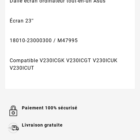
Dalle écran ordinateur tout-en-un Asus
Écran 23''
18010-23000300 / M47995
Compatible V230ICGK V230ICGT V230ICUK
V230ICUT
Paiement 100% sécurisé
Livraison gratuite