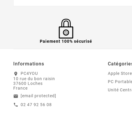
Paiement 100% sécurisé
Informations
Catégorie
PC4YOU
Apple Store
location_on
10 rue du bon raisin
PC Portabl
37600 Loches
France
Unité Centr
[email protected]
email
02 47 92 56 08
call