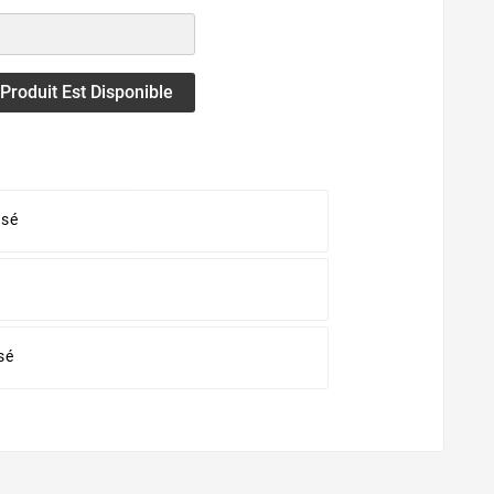
roduit Est Disponible
isé
sé