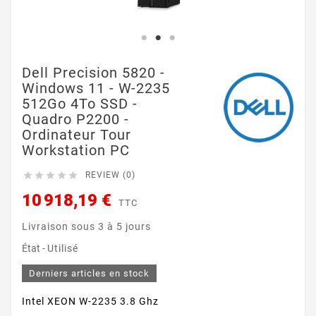
Dell Precision 5820 -
Windows 11 - W-2235
512Go 4To SSD -
Quadro P2200 -
Ordinateur Tour
Workstation PC





REVIEW (0)
10 918,19 €
TTC
Livraison sous 3 à 5 jours
État -
Utilisé
Derniers articles en stock
Intel XEON W-2235 3.8 Ghz