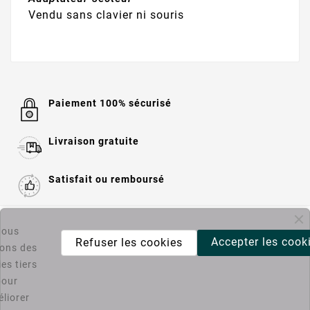
Vendu sans clavier ni souris
Paiement 100% sécurisé
Livraison gratuite
Satisfait ou remboursé

Informations
ous
Accepter les cook
Refuser les cookies
sons des
es tiers

Catégories
pour
liorer
Bons Plans PC4U