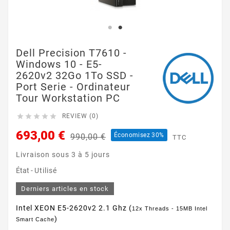
Dell Precision T7610 -
Windows 10 - E5-
2620v2 32Go 1To SSD -
Port Serie - Ordinateur
Tour Workstation PC





REVIEW (0)
693,00 €
Économisez 30%
990,00 €
TTC
Livraison sous 3 à 5 jours
État -
Utilisé
Derniers articles en stock
Intel XEON E5-2620v2 2.1 Ghz (
12x Threads - 15MB Intel
)
Smart Cache