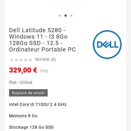
Dell Latitude 5280 -
Windows 11 - I3 8Go
128Go SSD - 12.5 -
Ordinateur Portable PC





REVIEW (0)
329,00 €
TTC
État -
Utilisé
Rupture de stock
Intel Core i3 7100U 2.4 GHz
Memoire 8 Go
Stockage 128 Go SSD