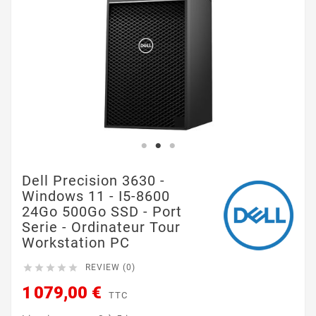
Dell Precision 3630 -
Windows 11 - I5-8600
24Go 500Go SSD - Port
Serie - Ordinateur Tour
Workstation PC





REVIEW (0)
1 079,00 €
TTC