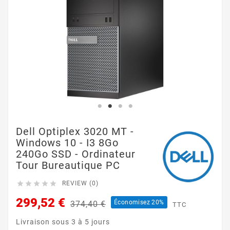
Dell Optiplex 3020 MT -
Windows 10 - I3 8Go
240Go SSD - Ordinateur
Tour Bureautique PC





REVIEW (0)
299,52 €
Économisez 20%
374,40 €
TTC
Livraison sous 3 à 5 jours