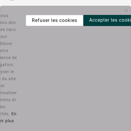

Informations
ous
Accepter les cook
Refuser les cookies
sons des

Catégories
es tiers
pour
liorer
Bons Plans PC4U
otre
ience de
D'ACCORD
gation,
yser le
Vous pouvez vous désinscrire à tout moment. Vous trouverez
c du site
pour cela nos informations de contact dans les conditions
d'utilisation du site.
et
nnaliser

Notre Société
ntenu et
les

Votre Compte
cités.
En
ir plus