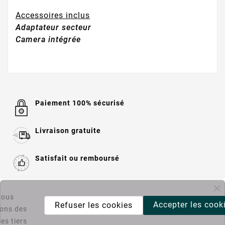
Accessoires inclus
Adaptateur secteur
Camera intégrée
Paiement 100% sécurisé
Livraison gratuite
Satisfait ou remboursé

Informations
ous
Accepter les cook
Refuser les cookies
sons des

Catégories
es tiers