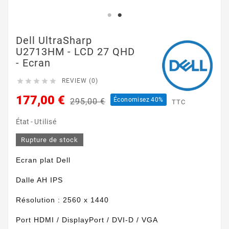
Dell UltraSharp
U2713HM - LCD 27 QHD
- Ecran





REVIEW (0)
177,00 €
Économisez 40%
295,00 €
TTC
État -
Utilisé
Rupture de stock
Ecran plat Dell
Dalle AH IPS
Résolution : 2560 x 1440
Port HDMI / DisplayPort / DVI-D / VGA