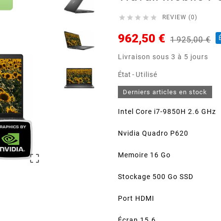





REVIEW (0)
962,50 €
1 925,00 €
Livraison sous 3 à 5 jours
État -
Utilisé
Derniers articles en stock
Intel Core i7-9850H 2.6 GHz
Nvidia Quadro P620
Memoire 16 Go

Stockage 500 Go SSD
Port HDMI
Écran 15.6