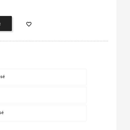

R
isé
sé