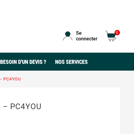
Se
0
connecter
BESOIN D'UN DEVIS ?
NOS SERVICES
 – PC4YOU
€ – PC4YOU