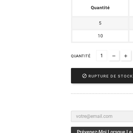
Quantité
5
10
QUANTITÉ

RUPTURE DE STOCK
Prévenez-Moi Lorsque Le P