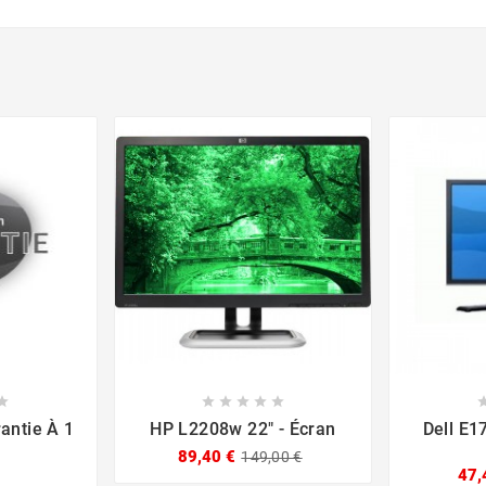











antie À 1
HP L2208w 22" - Écran
Dell E1
89,40 €
149,00 €
47,