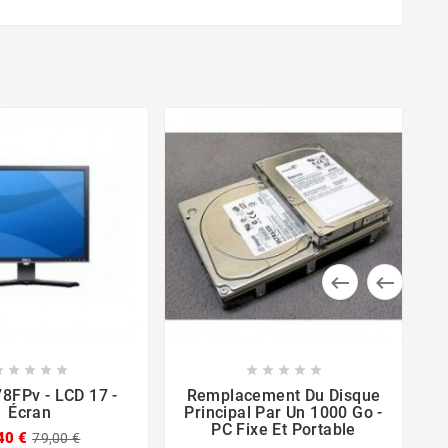

















78FPv - LCD 17 -
Remplacement Du Disque
Écran
Principal Par Un 1000 Go -
PC Fixe Et Portable
M
40 €
79,00 €