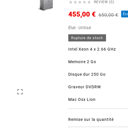





REVIEW (0)
455,00 €
Éc
650,00 €
État -
Utilisé
Rupture de stock
Intel Xeon 4 x 2.66 GHz
Memoire 2 Go
Disque dur 250 Go
Graveur DVDRW

Mac Osx Lion
Remise sur la quantité