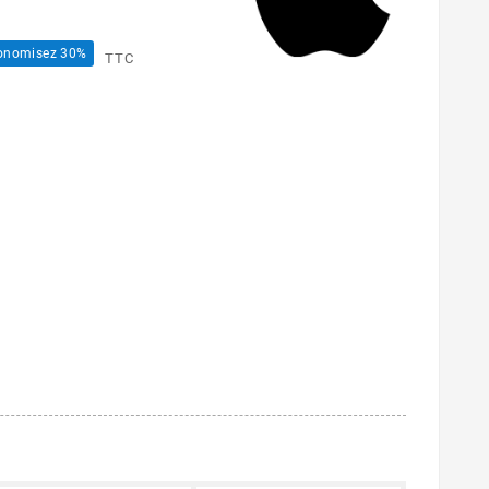
onomisez 30%
TTC