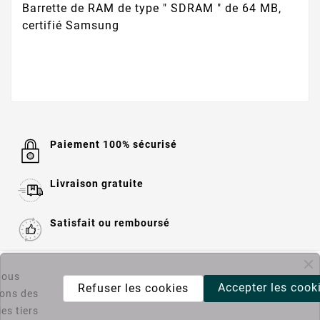
Barrette de RAM de type " SDRAM " de 64 MB,
certifié Samsung
Paiement 100% sécurisé
Livraison gratuite
Satisfait ou remboursé

Informations
ous
Accepter les cook
Refuser les cookies
sons des
es tiers

Catégories