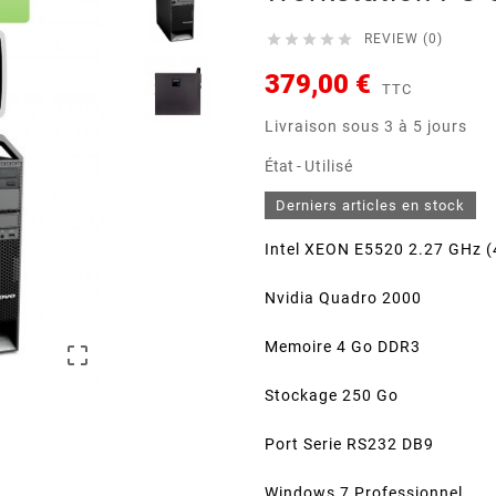





REVIEW (0)
379,00 €
TTC
Livraison sous 3 à 5 jours
État -
Utilisé
Derniers articles en stock
Intel XEON E5520 2.27 GHz
(
Nvidia Quadro 2000
Memoire 4 Go DDR3

Stockage
250 Go
Port Serie RS232 DB9
Windows 7 Professionnel