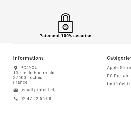
Paiement 100% sécurisé
Informations
Catégorie
PC4YOU
Apple Store
location_on
10 rue du bon raisin
PC Portabl
37600 Loches
France
Unité Centr
[email protected]
email
02 47 92 56 08
call