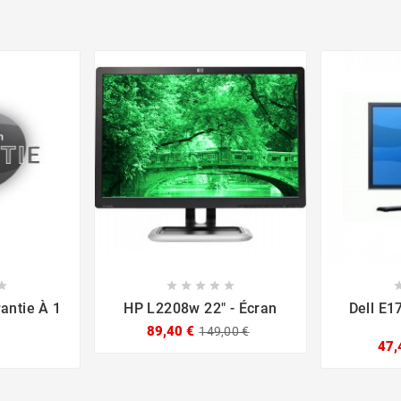











antie À 1
HP L2208w 22" - Écran
Dell E1
89,40 €
149,00 €
47,