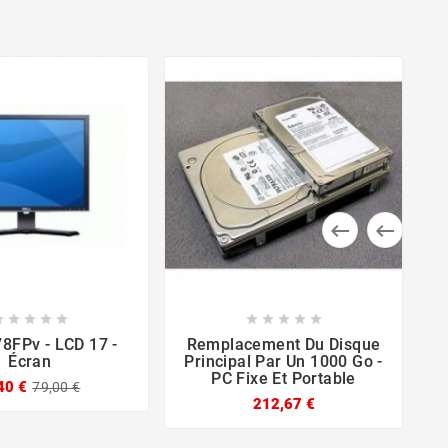

















78FPv - LCD 17 -
Remplacement Du Disque
Écran
Principal Par Un 1000 Go -
PC Fixe Et Portable
M
40 €
79,00 €
212,67 €