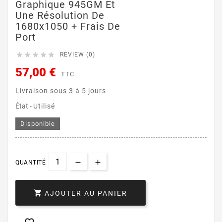
Graphique 945GM Et
Une Résolution De
1680x1050 + Frais De
Port





REVIEW (0)
57,00 €
TTC
Livraison sous 3 à 5 jours
État -
Utilisé
Disponible
QUANTITÉ

AJOUTER AU PANIER