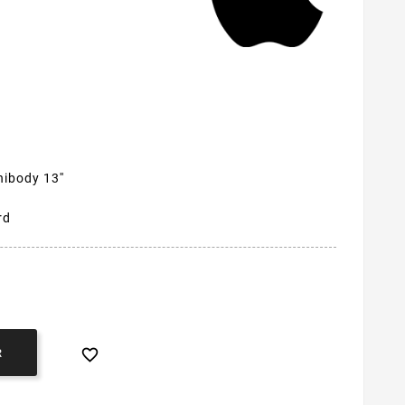
ibody 13''
rd

R