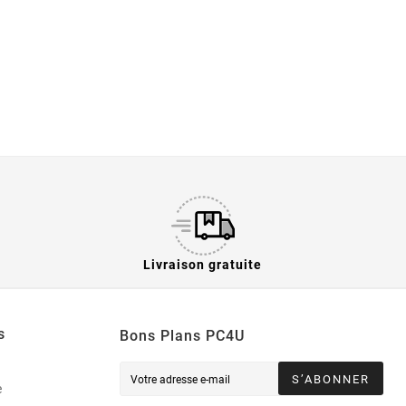
Livraison gratuite
s
Bons Plans PC4U
S’ABONNER
e