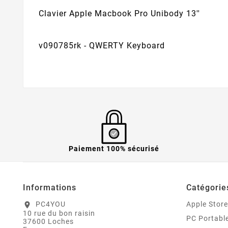
Clavier Apple Macbook Pro Unibody 13''
v090785rk - QWERTY Keyboard
Paiement 100% sécurisé
Informations
Catégorie
PC4YOU
Apple Store
location_on
10 rue du bon raisin
PC Portabl
37600 Loches