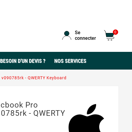
Se
0
connecter
BESOIN D'UN DEVIS ?
NOS SERVICES
 - v090785rk - QWERTY Keyboard
acbook Pro
90785rk - QWERTY