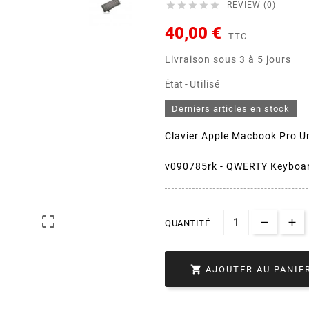





REVIEW (0)
40,00 €
TTC
Livraison sous 3 à 5 jours
État -
Utilisé
Derniers articles en stock
Clavier Apple Macbook Pro Un
v090785rk - QWERTY Keyboa

QUANTITÉ

AJOUTER AU PANIE