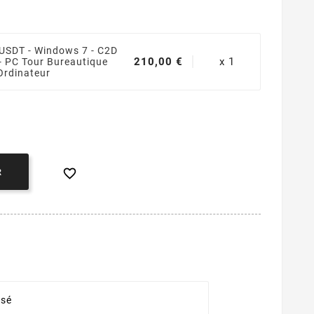
 USDT - Windows 7 - C2D
210,00 €
x 1
 PC Tour Bureautique
Ordinateur

R
isé