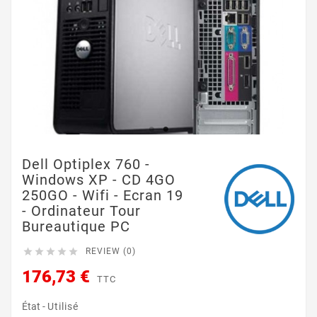
Dell Optiplex 760 -
Windows XP - CD 4GO
250GO - Wifi - Ecran 19
- Ordinateur Tour
Bureautique PC





REVIEW (0)
176,73 €
TTC
État -
Utilisé