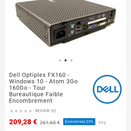
Dell Optiplex FX160 -
Windows 10 - Atom 3Go
160Go - Tour
Bureautique Faible
Encombrement





REVIEW (0)
209,28 €
Économisez 20%
261,60 €
TTC