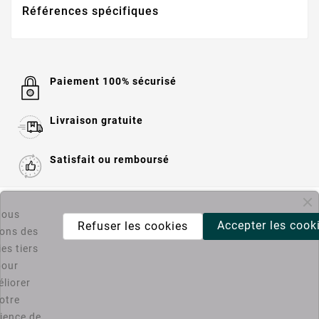
Références spécifiques
Paiement 100% sécurisé
Livraison gratuite
Satisfait ou remboursé

Informations
ous
Accepter les cook
Refuser les cookies
sons des

Catégories
es tiers
pour
liorer
Bons Plans PC4U
otre
ience de