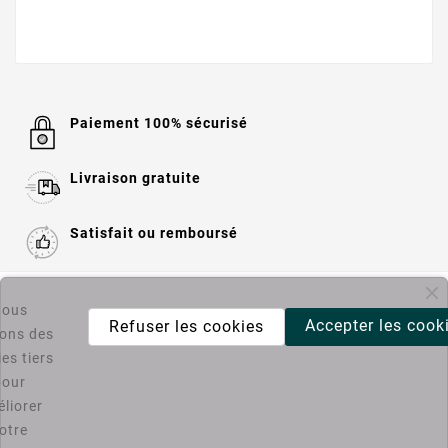
Paiement 100% sécurisé
Livraison gratuite
Satisfait ou remboursé

Informations
ous
Accepter les cook
Refuser les cookies
sons des

Catégories
es tiers
pour
liorer
Bons Plans PC4U
otre