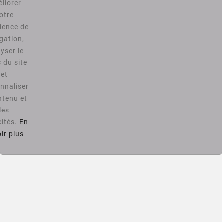
liorer
otre
ience de

Informations
gation,
yser le

Catégories
c du site
et
Bons Plans PC4U
nnaliser
ntenu et
D'ACCORD
les
cités.
En
Vous pouvez vous désinscrire à tout moment. Vous trouverez
ir plus
pour cela nos informations de contact dans les conditions
d'utilisation du site.

Notre Société

Votre Compte