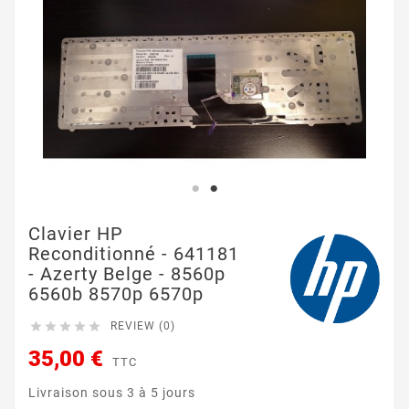
Clavier HP
Reconditionné - 641181
- Azerty Belge - 8560p
6560b 8570p 6570p





REVIEW (0)
35,00 €
TTC
Livraison sous 3 à 5 jours