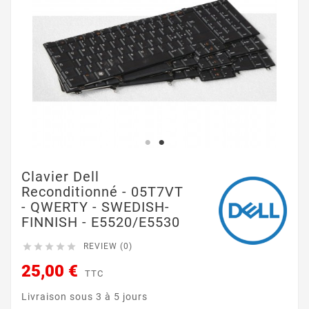
Clavier Dell
Reconditionné - 05T7VT
- QWERTY - SWEDISH-
FINNISH - E5520/E5530





REVIEW (0)
25,00 €
TTC
Livraison sous 3 à 5 jours