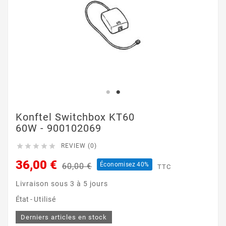
Konftel Switchbox KT60
60W - 900102069





REVIEW (0)
36,00 €
Économisez 40%
60,00 €
TTC
Livraison sous 3 à 5 jours
État -
Utilisé
Derniers articles en stock