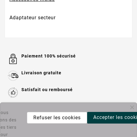
Adaptateur secteur
Paiement 100% sécurisé
Livraison gratuite
Satisfait ou remboursé

Informations
ous
Accepter les cook
Refuser les cookies
sons des
es tiers

Catégories
pour