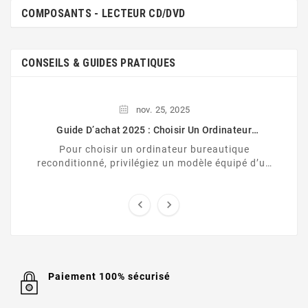
COMPOSANTS - LECTEUR CD/DVD
CONSEILS & GUIDES PRATIQUES
nov.
25,
2025
Guide D’achat 2025 : Choisir Un Ordinateur
Bureautique Reconditionné (Linux, Windows 11 Ou
Pour choisir un ordinateur bureautique
MacOS)
reconditionné, privilégiez un modèle équipé d’un
processeur récent (Core i5/ Ryzen 5), de 8 Go de
RAM ...


Paiement 100% sécurisé