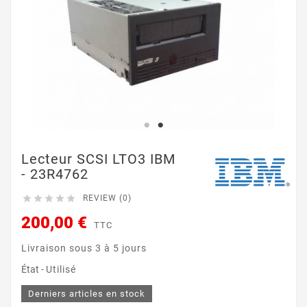
Lecteur SCSI LTO3 IBM
- 23R4762





REVIEW (0)
200,00 €
TTC
Livraison sous 3 à 5 jours
État -
Utilisé
Derniers articles en stock