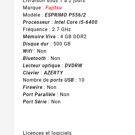
Livraison sous 1 à 2 jours
Marque :
Fujitsu
Modèle :
ESPRIMO P556/2
Processeur
:
Intel Core i5-6400
Fréquence : 2.7 GHz
Mémoire Vive
: 4 GB DDR2
Disque dur
: 500 GB
Wifi
: Non
Bluetooth
: Non
Lecteur optique
:
DVDRW
Clavier
:
AZERTY
Nombre de
ports USB
: 10
Firewire
: Non
Port Parallèle
: Non
Port Série
: Non
Licences et logiciels