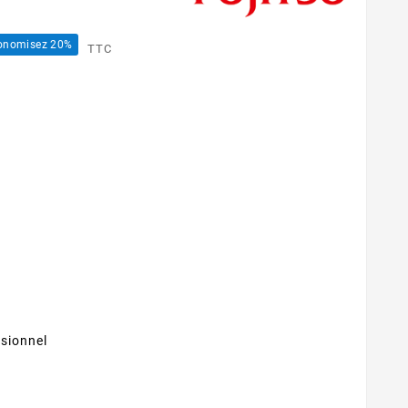
onomisez 20%
TTC
sionnel