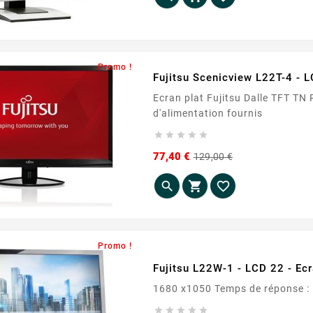
Promo !
Fujitsu Scenicview L22T-4 - L
Ecran plat Fujitsu Dalle TFT TN Résolution : 1920 x 1080 Port VGA / DVI Câble
d'alimentation fournis





Prix
Prix
77,40 €
129,00 €
de
base



Promo !
Fujitsu L22W-1 - LCD 22 - Ec




