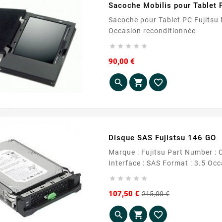
Sacoche Mobilis pour Tablet P
Sacoche pour Tablet PC Fujitsu Mobilis Optimum Gamme Fujitsu Stylistic ST 5xxx
Occasion reconditionnée





Prix
90,00 €



Disque SAS Fujistsu 146 GO
Marque : Fujitsu Part Number : CA06697-B40700HW Capacité : 146.8 Go RPM : 15000
Interfac





Prix
Prix
107,50 €
215,00 €
de
base


