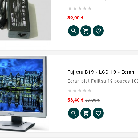





Prix
39,00 €



Fujitsu B19 - LCD 19 - Ecran





Prix
Prix
53,40 €
89,00 €
de
base



2025
nditionnés