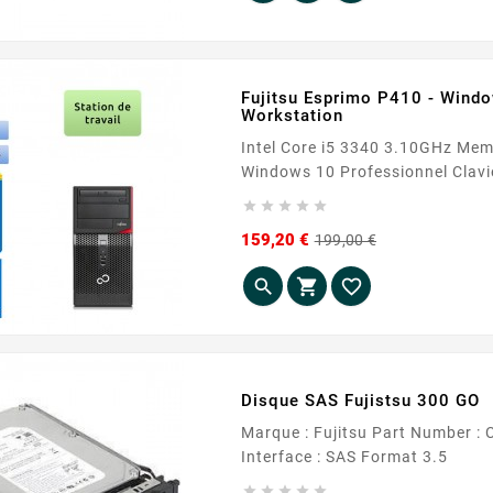
Fujitsu Esprimo P410 - Windo
Workstation
Intel Core i5 3340 3.10GHz Memoire 16 Go Stockage 500 Go SSD Lecteur DVDRW





Prix
Prix
159,20 €
199,00 €
de
base



Disque SAS Fujistsu 300 GO
Marque : Fujitsu Part Number : CA06778-B40200HW Capacité : 300 Go RPM : 15000
Interface : SAS Format 3.5




