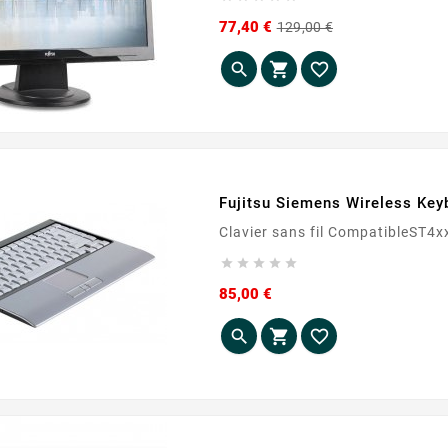
Prix
Prix
77,40 €
129,00 €
de
base



Fujitsu Siemens Wireless Key
Clavier sans fil Compat





Prix
85,00 €


