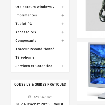
Ordinateurs Windows 7

Imprimantes

Tablet PC

Accessoires

Composants

Traceur Reconditionné
Téléphonie
Services et Garanties

CONSEILS & GUIDES PRATIQUES
nov.
25,
2025
nov.
24,
Guide D’achat 2025 : Choisir
Ordinateurs Reco