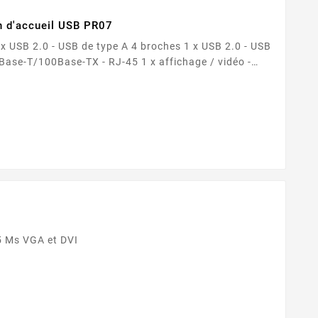
on d'accueil USB PR07
rée de ligne/microphone -
ches HD...
1024 x 768 Temps de réponse : 5 Ms VGA et DVI