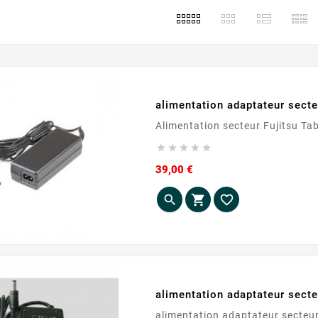
alimentation adaptateur secte
Alimentat





Prix
39,00 €



alimentation adaptateur secte
alimentation adaptateur secteur