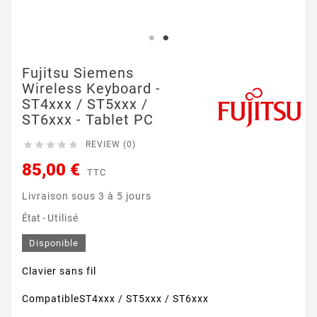
Fujitsu Siemens
Wireless Keyboard -
ST4xxx / ST5xxx /
ST6xxx - Tablet PC





REVIEW (0)
85,00 €
TTC
Livraison sous 3 à 5 jours
État -
Utilisé
Disponible
Clavier sans fil
CompatibleST4xxx / ST5xxx / ST6xxx