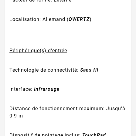
Localisation: Allemand (
QWERTZ
)
Périphérique(s) d'entrée
Technologie de connectivité:
Sans fil
Interface:
Infrarouge
Distance de fonctionnement maximum:
Jusqu'à
0.9 m
Dispositif de pointage inclus:
TouchPad