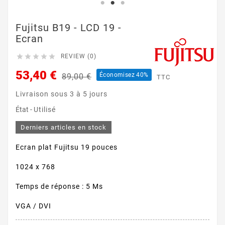
Fujitsu B19 - LCD 19 -
Ecran





REVIEW (0)
53,40 €
Économisez 40%
89,00 €
TTC
Livraison sous 3 à 5 jours
État -
Utilisé
Derniers articles en stock
Ecran plat Fujitsu 19 pouces
1024 x 768
Temps de réponse : 5 Ms
VGA / DVI