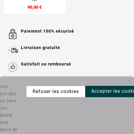
90,00 €
Paiement 100% sécurisé
Livraison gratuite
Satisfait ou remboursé

Informations
ous
Accepter les cook
Refuser les cookies
sons des
es tiers

Catégories
pour
liorer
Bons Plans PC4U
otre
ience de
D'ACCORD